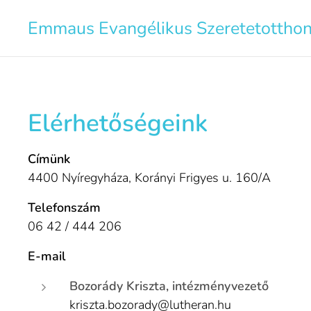
Emmaus Evangélikus Szeretetottho
Elérhetőségeink
Címünk
4400 Nyíregyháza, Korányi Frigyes u. 160/A
Telefonszám
06 42 / 444 206
E-mail
Bozorády Kriszta, intézményvezető
kriszta.bozorady@lutheran.hu