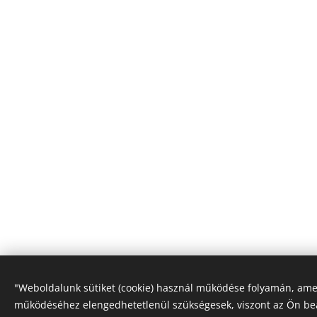
"Weboldalunk sütiket (cookie) használ működése folyamán, ame
működéséhez elengedhetetlenül szükségesek, viszont az Ön be