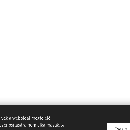
lyek a weboldal megfelelő
azonosítására nem alkalmasak. A
Csak a 