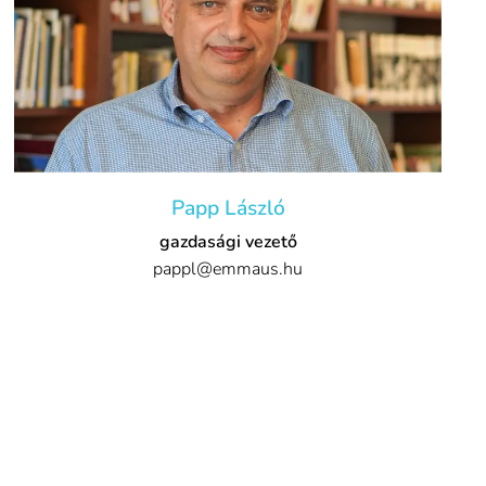
Papp László
gazdasági vezető
pappl@emmaus.hu