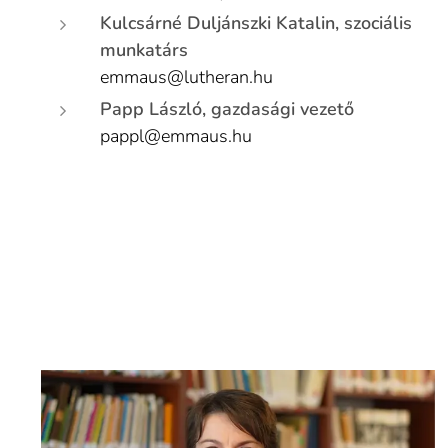
Kulcsárné Duljánszki Katalin, szociális
munkatárs
emmaus@lutheran.hu
Papp László, gazdasági vezető
pappl@emmaus.hu