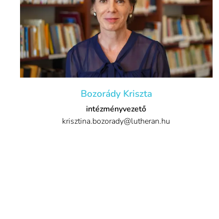
Bozorády Kriszta
intézményvezető
krisztina.bozorady@lutheran.hu