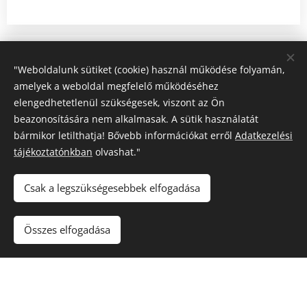
"Weboldalunk sütiket (cookie) használ működése folyamán,
amelyek a weboldal megfelelő működéséhez
Intézményünk múltja és jelene
elengedhetetlenül szükségesek, viszont az Ön
beazonosítására nem alkalmasak. A sütik használatát
A Nyíregyházi Evangélikus
bármikor letilthatja! Bővebb információkat erről
Adatkezelési
Egyházközségben már az 1930-as évek
tájékoztatónkban
olvashat."
elején megkezdődött az idősgondozás. Az
Csak a legszükségesebbek elfogadása
Eötvös utcában örökségként kapott polgári
házban árvák és magukra maradt tanyai
Összes elfogadása
idős asszonyok gondozását végezték.
A mai, jogutódként működő
Emmaus