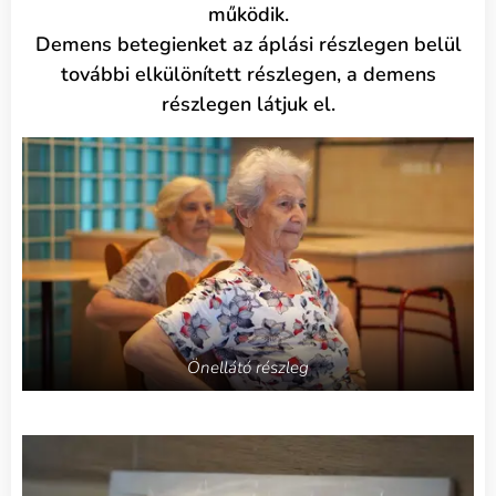
működik.
Demens betegienket az áplási részlegen belül
további elkülönített részlegen, a demens
részlegen látjuk el.
Önellátó részleg