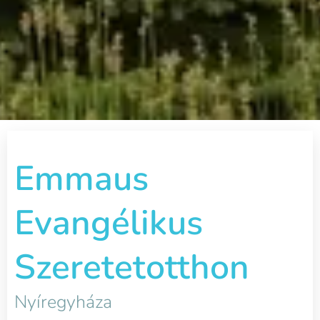
Emmaus
Evangélikus
Szeretetotthon
Nyíregyháza